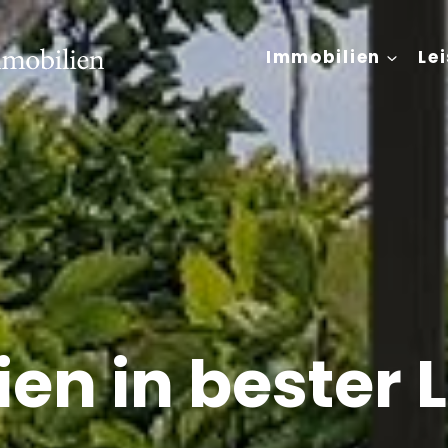
Immobilien
Le
en in bester 