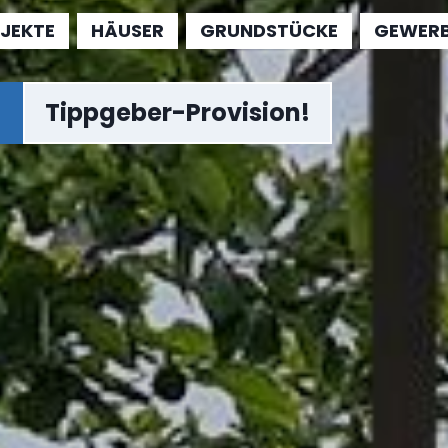
JEKTE
HÄUSER
GRUNDSTÜCKE
GEWERB
Tippgeber-Provision!