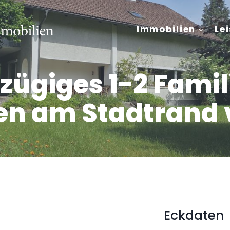
Immobilien
Le
zügiges 1-2 Fami
en am Stadtrand 
Eckdaten