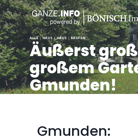
Skip
to
content
ALLE
|
HAUS
|
HAUS
|
KAUFEN
Äußerst groß
großem Gart
Gmunden!
Gmunden: