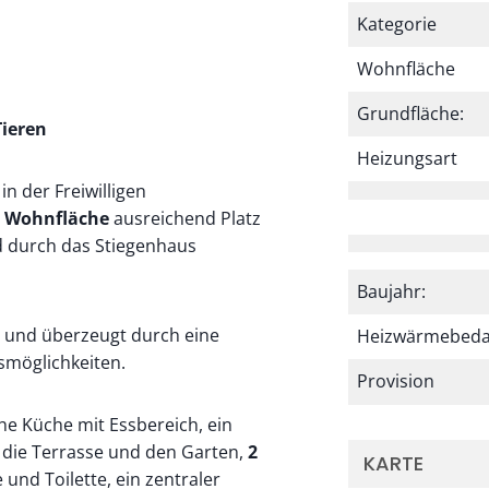
Kategorie
Wohnfläche
Grundfläche:
Tieren
Heizungsart
n der Freiwilligen
² Wohnfläche
ausreichend Platz
d durch das Stiegenhaus
Baujahr:
t und überzeugt durch eine
Heizwärmebeda
smöglichkeiten.
Provision
he Küche mit Essbereich, ein
die Terrasse und den Garten,
2
KARTE
und Toilette, ein zentraler